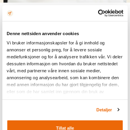
WICHTIGE INFORMATIONEN
Teilnehmerinformationen
Denne nettsiden anvender cookies
Vi bruker informasjonskapsler for å gi innhold og
Altersgrenze:
16 Jahre
annonser et personlig preg, for å levere sosiale
mediefunksjoner og for å analysere trafikken vår. Vi deler
Klassen:
dessuten informasjon om hvordan du bruker nettstedet
vårt, med partnerne våre innen sosiale medier,
Frauen
annonsering og analysearbeid, som kan kombinere den
med annen informasjon du har gjort tilgjengelig for dem,
Männer
eller som de har samlet inn gjennom din bruk av
tjenestene deres.
Teilnahmegebühr:
Detaljer
Frühbucherpreis (10.11.25 - 31.12.25): 635 NOK
Standardpreis (01.01.26 - 23.08.26): NOK 850
Tillat alle
Last Minute (24.08.26 - 04.09.26): Kr 1065,-