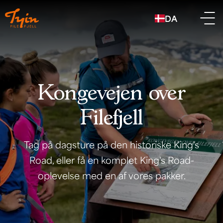
DA
Kongevejen over
Filefjell
Tag på dagsture på den historiske King's
Road, eller få en komplet King's Road-
oplevelse med en af ​​vores pakker.