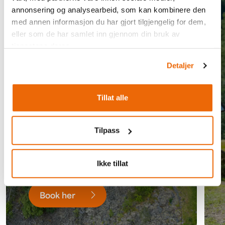
annonsering og analysearbeid, som kan kombinere den
De smukkeste strækninger af
med annen informasjon du har gjort tilgjengelig for dem,
Kongevejen
eller som de har samlet inn gjennom din bruk av
tjenestene deres.
Detaljer
Tillat alle
Tilpass
Ikke tillat
Book her