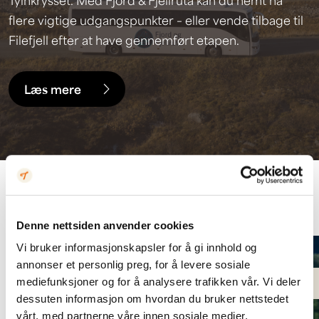
Tyinkrysset. Med Fjord & Fjellruta kan du nemt nå
flere vigtige udgangspunkter – eller vende tilbage til
Filefjell efter at have gennemført etapen.
Læs mere
Færdig pakket
Denne nettsiden anvender cookies
Vi bruker informasjonskapsler for å gi innhold og
annonser et personlig preg, for å levere sosiale
mediefunksjoner og for å analysere trafikken vår. Vi deler
Fra 3500 NOK pr. person
dessuten informasjon om hvordan du bruker nettstedet
vårt, med partnerne våre innen sosiale medier,