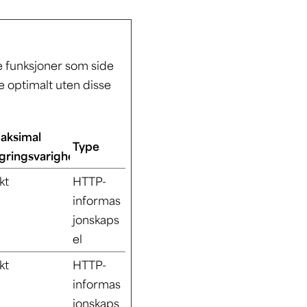
e funksjoner som side
e optimalt uten disse
aksimal
Type
agringsvarighet
kt
HTTP-
informas
jonskaps
el
kt
HTTP-
informas
jonskaps