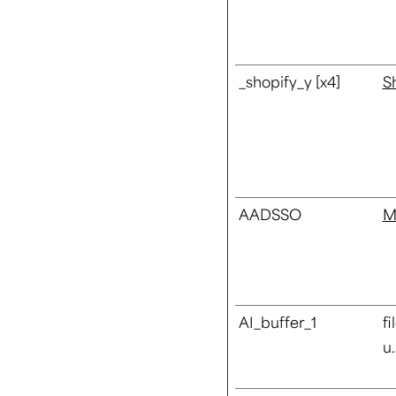
_shopify_y [x4]
S
AADSSO
M
AI_buffer_1
fi
u