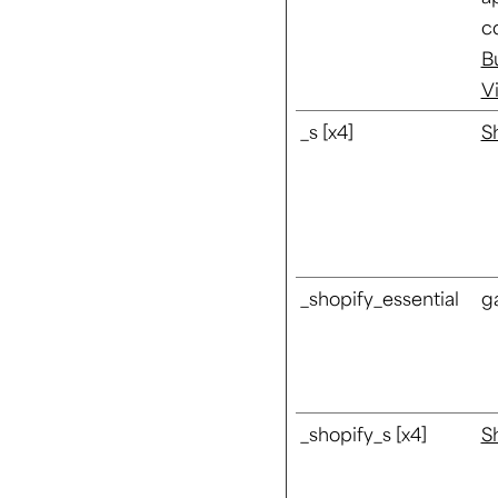
c
B
V
_s [x4]
S
_shopify_essential
g
_shopify_s [x4]
S