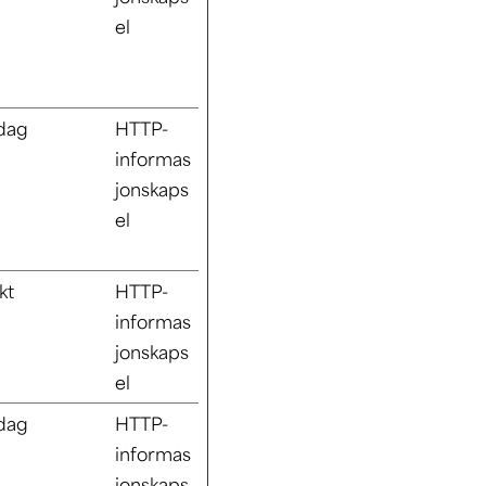
el
 dag
HTTP-
informas
jonskaps
el
kt
HTTP-
informas
jonskaps
el
 dag
HTTP-
informas
jonskaps