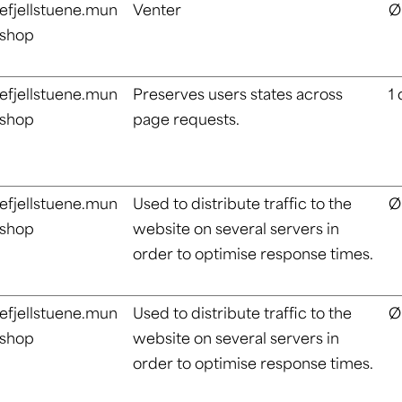
lefjellstuene.mun
Venter
Ø
.shop
lefjellstuene.mun
Preserves users states across
1
.shop
page requests.
lefjellstuene.mun
Used to distribute traffic to the
Ø
.shop
website on several servers in
order to optimise response times.
lefjellstuene.mun
Used to distribute traffic to the
Ø
.shop
website on several servers in
order to optimise response times.