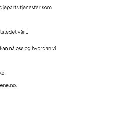
edjeparts tjenester som
stedet vårt.
kan nå oss og hvordan vi
ke.
uene.no,