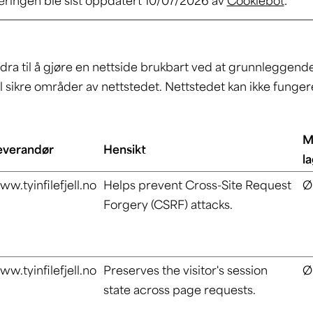
ringen ble sist oppdatert 10/07/2026 av
Cookiebot
:
ra til å gjøre en nettside brukbart ved at grunnleggend
il sikre områder av nettstedet. Nettstedet kan ikke funger
M
everandør
Hensikt
l
w.tyinfilefjell.no
Helps prevent Cross-Site Request
Ø
Forgery (CSRF) attacks.
w.tyinfilefjell.no
Preserves the visitor's session
Ø
state across page requests.