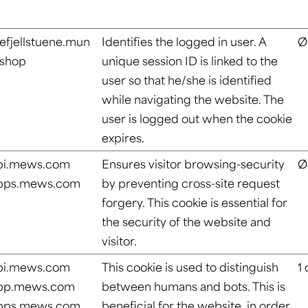
lefjellstuene.mun
Identifies the logged in user. A
Ø
.shop
unique session ID is linked to the
user so that he/she is identified
while navigating the website. The
user is logged out when the cookie
expires.
pi.mews.com
Ensures visitor browsing-security
Ø
pps.mews.com
by preventing cross-site request
forgery. This cookie is essential for
the security of the website and
visitor.
pi.mews.com
This cookie is used to distinguish
1
pp.mews.com
between humans and bots. This is
pps.mews.com
beneficial for the website, in order