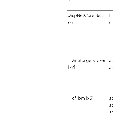
.AspNetCore.Sessi
fi
on
u
__AntiforgeryToken
a
[x2]
a
__cf_bm [x6]
a
a
a