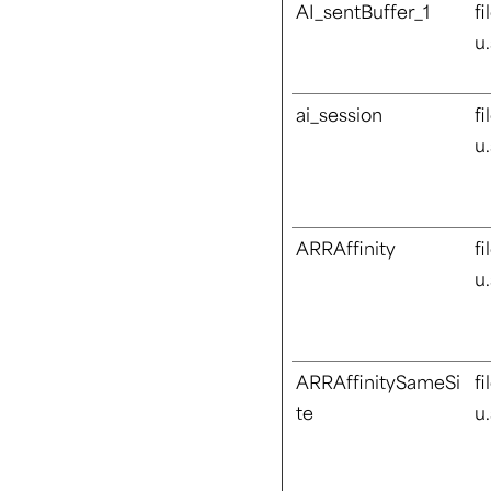
AI_sentBuffer_1
fi
u
ai_session
fi
u
ARRAffinity
fi
u
ARRAffinitySameSi
fi
te
u