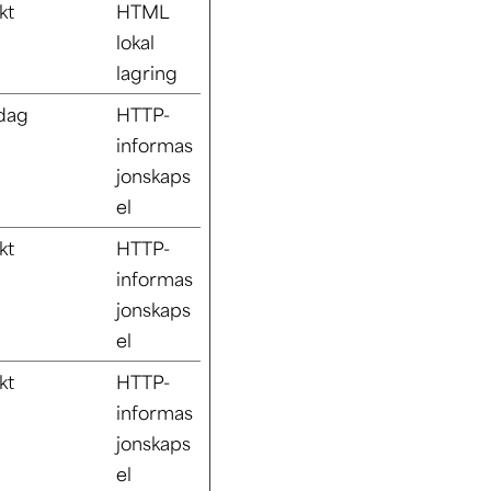
kt
HTML
lokal
lagring
 dag
HTTP-
informas
jonskaps
el
kt
HTTP-
informas
jonskaps
el
kt
HTTP-
informas
jonskaps
el