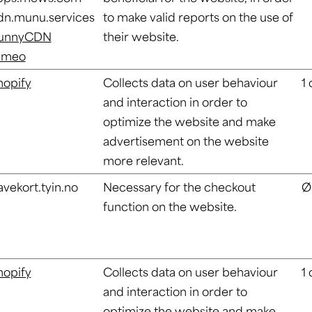
dn.munu.services
to make valid reports on the use of
unnyCDN
their website.
imeo
hopify
Collects data on user behaviour
1
and interaction in order to
optimize the website and make
advertisement on the website
more relevant.
avekort.tyin.no
Necessary for the checkout
Ø
function on the website.
hopify
Collects data on user behaviour
1
and interaction in order to
optimize the website and make