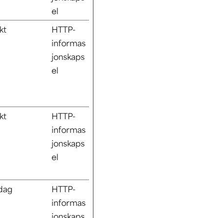
el
kt
HTTP-
informas
jonskaps
el
kt
HTTP-
informas
jonskaps
el
 dag
HTTP-
informas
jonskaps