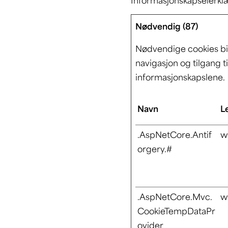
Informasjonskapselerklæ
Nødvendig (87)
Nødvendige cookies bid
navigasjon og tilgang t
informasjonskapslene.
Navn
L
.AspNetCore.Antif
ww
orgery.#
.AspNetCore.Mvc.
ww
CookieTempDataPr
ovider