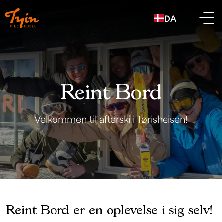
DA
Reint Bord
Velkommen til afterski i Tørisheisen!
Reint Bord er en oplevelse i sig selv!