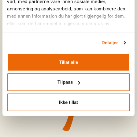
vårt, med partnerne våre innen sosiale medier,
Må vi byde på et nyhedsbrev?
annonsering og analysearbeid, som kan kombinere den
med annen informasjon du har gjort tilgjengelig for dem,
eller som de har samlet inn gjennom din bruk av
tjenestene deres.
Register
Detaljer
Ved at tilmelde dig accepterer du, at vi kan sende dig
Tillat alle
aktuelle tilbud og nyheder fra Tyin-Filefjell. Du kan til enhver
tid afmelde dig.
Tilpass
Ikke tillat