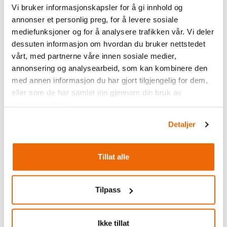
Udfyld formularen og alle nødvendige
Vi bruker informasjonskapsler for å gi innhold og
oplysninger. Hvis du har købt flere kort i samme
annonser et personlig preg, for å levere sosiale
ordre, skal alle oplysninger udfyldes, og alle kort
mediefunksjoner og for å analysere trafikken vår. Vi deler
dessuten informasjon om hvordan du bruker nettstedet
skal bekræftes, før nogen af dem kan bruges.
vårt, med partnerne våre innen sosiale medier,
Hvis du skal hente et nyt WTP-kort, skal du følge
annonsering og analysearbeid, som kan kombinere den
samme procedure for at hente et nyt kort i
med annen informasjon du har gjort tilgjengelig for dem,
afhentningsboksen som for almindelige liftkort.
eller som de har samlet inn gjennom din bruk av
Hvis du har fyldt dit eget WTP-kort, kan du gå
tjenestene deres.
direkte til liften, når du ankommer til skicentret!
Detaljer
Tillat alle
Tyin Filefjell Skicenter
Tilpass
Hos os finder du både fine familieløjper og mere
udfordrende løjper. Vi tilbyder skiskole og
Ikke tillat