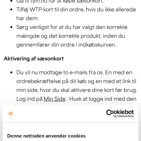
Gå til tyin.no for at købe sæsonkort.
Tilføj WTP-kort til din ordre, hvis du ikke allerede
har dem.
Sørg venligst for at du har valgt den korrekte
mængde og det korrekte produkt, inden du
gennemfører din ordre i indkøbskurven.
Aktivering af sæsonkort
Du vil nu modtage to e-mails fra os. En med en
ordrebekræftelse på dit køb og en med et link til
min side, hvor du skal aktivere dine kort før brug.
Log ind på
Min Side
. Husk at logge ind med den
e-mail, du brugte til at købe kortet.
På min side får du en oversigt over hvilke kort
der mangler aktivering. Disse er markeret med
rødt og med "Du skal indtaste en bruger".
Denne nettsiden anvender cookies