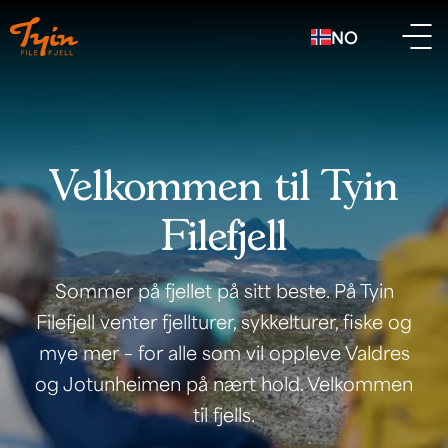
NO
Velkommen til Tyin
Filefjell
Sommer på fjellet på sitt beste. På Tyin
Filefjell venter fjellturer, sykkelturer, fiske og
mye mer – for alle som vil oppleve Valdres
og Jotunheimen på nært hold. Velkommen
til fjells.