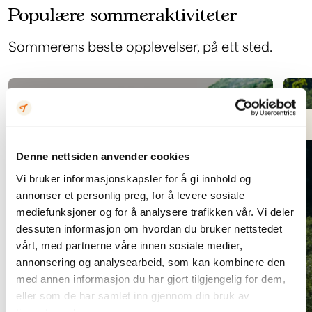
Populære sommeraktiviteter
Sommerens beste opplevelser, på ett sted.
Med buss
Denne nettsiden anvender cookies
Vi bruker informasjonskapsler for å gi innhold og
6 dagsturer fra Tyin Filefjell
annonser et personlig preg, for å levere sosiale
mediefunksjoner og for å analysere trafikken vår. Vi deler
Fra fjell til fjord
dessuten informasjon om hvordan du bruker nettstedet
vårt, med partnerne våre innen sosiale medier,
annonsering og analysearbeid, som kan kombinere den
med annen informasjon du har gjort tilgjengelig for dem,
eller som de har samlet inn gjennom din bruk av
tjenestene deres.