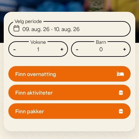
Velg periode
09. aug. 26 - 10. aug. 26
Voksne
Barn
-
+
-
+
Finn overnatting
Finn aktiviteter
Finn pakker