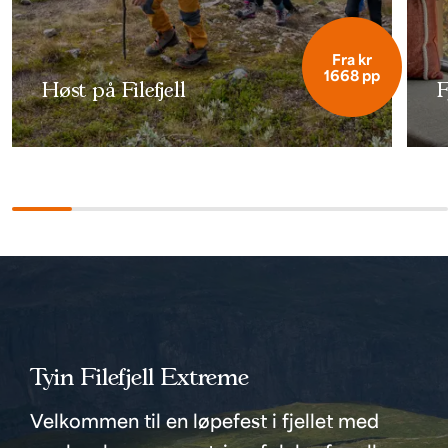
Fra kr
1668 pp
Høst på Filefjell
F
Tyin Filefjell Extreme
Velkommen til en løpefest i fjellet med