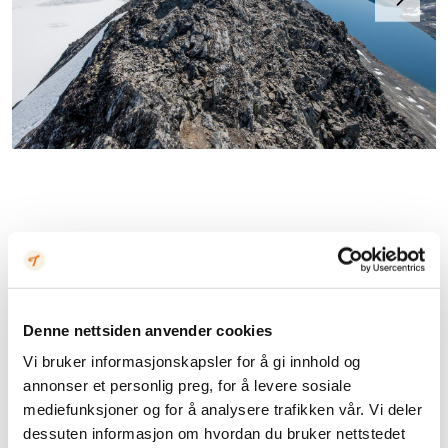
Turen starter ved bommen i enden av
Koldedalsveien. Her møter du guiden din fra Tau &
Tind, før dere følger en fin sti i slakt terreng inn mot
Denne nettsiden anvender cookies
Uradalsvannet. Ved elvemunningen steingår dere
Vi bruker informasjonskapsler for å gi innhold og
over og tar de første stegene inn i Jotunheimen
annonser et personlig preg, for å levere sosiale
nasjonalpark.
mediefunksjoner og for å analysere trafikken vår. Vi deler
dessuten informasjon om hvordan du bruker nettstedet
Herfra blir terrenget gradvis brattere opp mot breen.