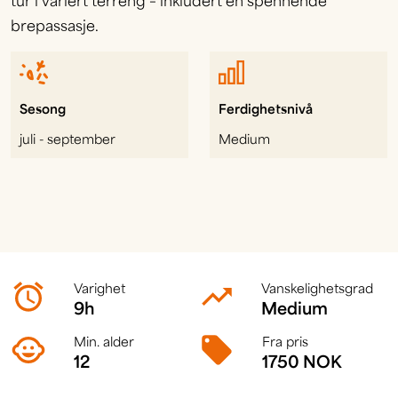
tur i variert terreng – inkludert en spennende
brepassasje.
Sesong
Ferdighetsnivå
juli - september
Medium