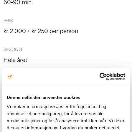
60-90 min.
PRIS
kr 2 000 + kr 250 per person
SESONG
Hele året
PASSER FOR
Alle
Denne nettsiden anvender cookies
Vi bruker informasjonskapsler for å gi innhold og
GRUPPESTØRRELSE
annonser et personlig preg, for å levere sosiale
8-25 pers.
mediefunksjoner og for å analysere trafikken vår. Vi deler
dessuten informasjon om hvordan du bruker nettstedet