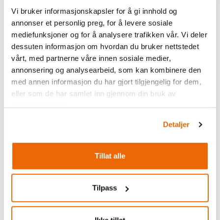
Vi bruker informasjonskapsler for å gi innhold og
annonser et personlig preg, for å levere sosiale
mediefunksjoner og for å analysere trafikken vår. Vi deler
dessuten informasjon om hvordan du bruker nettstedet
vårt, med partnerne våre innen sosiale medier,
annonsering og analysearbeid, som kan kombinere den
med annen informasjon du har gjort tilgjengelig for dem,
eller som de har samlet inn gjennom din bruk av
tjenestene deres.
Detaljer
Slik booker du
Tillat alle
Når du får spørsmålet
«Hvor mange i
Tilpass
følget?»
skal du velge 1. Dette tilsvarer én
gruppe på to personer.
Ikke tillat