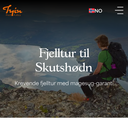
NO
Fjelltur til
Skutshødn
Krevende fjelltur med magesug-garanti