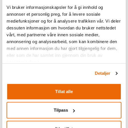
Vi bruker informasjonskapsler for å gi innhold og
annonser et personlig preg, for å levere sosiale
mediefunksjoner og for å analysere trafikken vår. Vi deler
dessuten informasjon om hvordan du bruker nettstedet
vårt, med partnerne våre innen sosiale medier,
annonsering og analysearbeid, som kan kombinere den
med annen informasjon du har gjort tilgjengelig for dem,
eller som de har samlet inn gjennom din bruk av
tjenestene deres.
Kart og flere detaljer
Detaljer
Kartet og turbeskrivelsen viser turen til Skutshødn
Tillat alle
med utgangspunkt fra Sandalen.
Tilpass