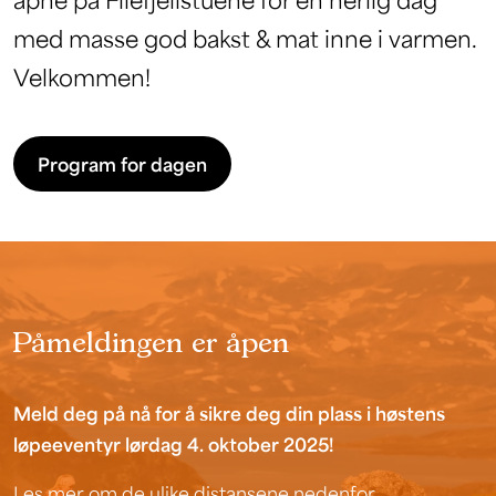
med masse god bakst & mat inne i varmen.
Velkommen!
Program for dagen
Påmeldingen er åpen
Meld deg på nå for å sikre deg din plass i høstens
løpeeventyr lørdag 4. oktober 2025!
Les mer om de ulike distansene nedenfor.