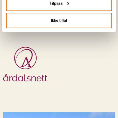
Tilpass
Start:
13:15 - 15:00
Ta også turen innom Årdalsnett sin stand gjennom
Ikke tillat
dagen for godsaker, konkurranser og gode tilbud!