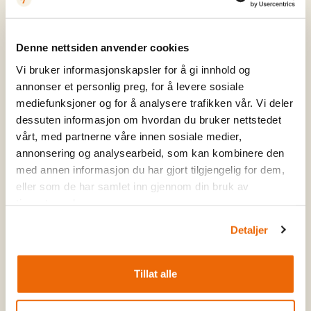
Rebusløp med Årdalsnett (avlyst)
Denne nettsiden anvender cookies
Vi bruker informasjonskapsler for å gi innhold og
Ta med familien og bli med på årets
annonser et personlig preg, for å levere sosiale
mediefunksjoner og for å analysere trafikken vår. Vi deler
rebusløype!
dessuten informasjon om hvordan du bruker nettstedet
vårt, med partnerne våre innen sosiale medier,
annonsering og analysearbeid, som kan kombinere den
Våre venner i Årdalsnett er tilbake med sin populære
med annen informasjon du har gjort tilgjengelig for dem,
rebusløype! Barna får muligheten til å utforske
eller som de har samlet inn gjennom din bruk av
området rundt Filefjellstuene på en morsom og
tjenestene deres.
spennende måte, samtidig som de løser oppgaver
Detaljer
og finner poster underveis. Det blir både aktivitet,
små utfordringer og mye moro for store og små. Alle
deltakere får fine premier.
Tillat alle
Påmelding og henting av startnummer:
11:30-13:00