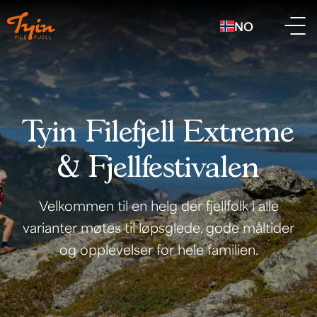
NO
Tyin Filefjell Extreme
& Fjellfestivalen
Velkommen til en helg der fjellfolk i alle
varianter møtes til løpsglede, gode måltider
og opplevelser for hele familien.