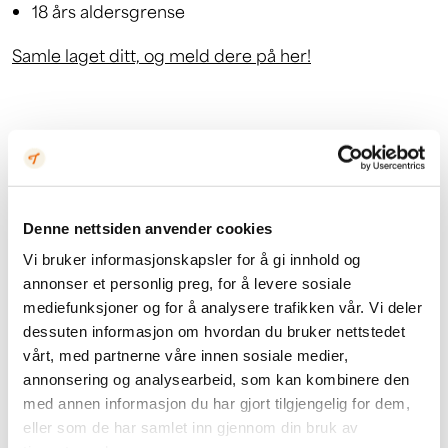
18 års aldersgrense
Samle laget ditt, og meld dere på her!
Denne nettsiden anvender cookies
Vi bruker informasjonskapsler for å gi innhold og
annonser et personlig preg, for å levere sosiale
mediefunksjoner og for å analysere trafikken vår. Vi deler
Taxi tilbake etter Quizzen?
dessuten informasjon om hvordan du bruker nettstedet
vårt, med partnerne våre innen sosiale medier,
Kos dere på Quizen – og husk at VangiValdres
annonsering og analysearbeid, som kan kombinere den
med annen informasjon du har gjort tilgjengelig for dem,
Taxi tilbyr påsketaxi på Tyin Filefjell gjennom
eller som de har samlet inn gjennom din bruk av
hele påsken, med biler på fjellet fra kl. 14 og