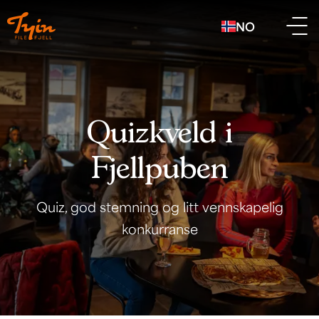
NO
Quizkveld i
Fjellpuben
Quiz, god stemning og litt vennskapelig
konkurranse