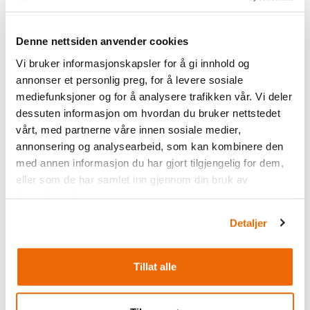
Alle kan delta – enten du er 4 eller 84 år!
Denne nettsiden anvender cookies
Oppmøte/registrering:
kl. 15:30–16:15 ved Reint Bord.
Vi bruker informasjonskapsler for å gi innhold og
Rennstart:
kl. 16:30 (start ved Tørisheisen).
annonser et personlig preg, for å levere sosiale
mediefunksjoner og for å analysere trafikken vår. Vi deler
Det blir premier til alle deltakere, med ekstra fine
dessuten informasjon om hvordan du bruker nettstedet
premier til pallvinnerne i hver klasse. Årdalsnett stiller
vårt, med partnerne våre innen sosiale medier,
med premier til samtlige deltakere, mens Intersport
annonsering og analysearbeid, som kan kombinere den
Filefjell bidrar med flotte premier til pallplassene.
med annen informasjon du har gjort tilgjengelig for dem,
eller som de har samlet inn gjennom din bruk av
Husk: Ta med eget akebrett.
tjenestene deres.
Hjelm er selvsagt påbudt!
Detaljer
Reint Bord holder åpent under konkurransen.
Tillat alle
Påmelding og praktisk info:
Deltakelse er gratis, men krever påmelding i skjemaet