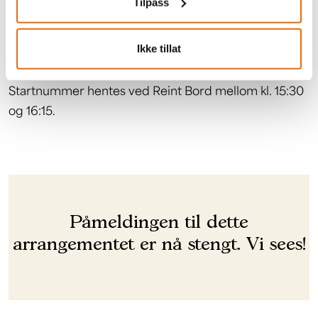
Tilpass
under. Fyll ut ett skjema for hver deltaker. Ved
registrert påmelding får du en bekreftelse på e-post,
Ikke tillat
som må vises ved utdeling av startnummer.
Startnummer hentes ved Reint Bord mellom kl. 15:30
og 16:15.
Påmeldingen til dette
arrangementet er nå stengt. Vi sees!