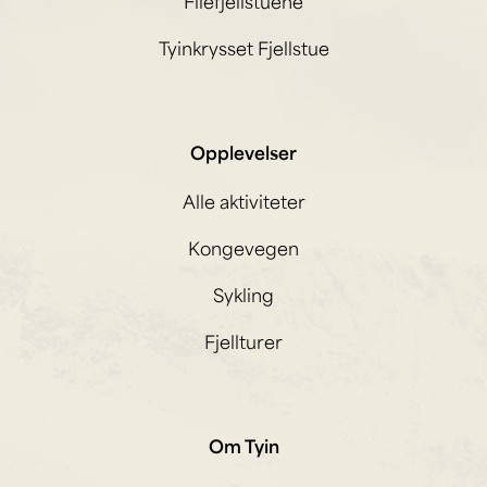
Filefjellstuene
Tyinkrysset Fjellstue
Opplevelser
Alle aktiviteter
Kongevegen
Sykling
Fjellturer
Om Tyin