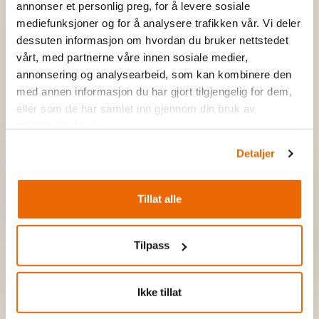
annonser et personlig preg, for å levere sosiale
mediefunksjoner og for å analysere trafikken vår. Vi deler
dessuten informasjon om hvordan du bruker nettstedet
vårt, med partnerne våre innen sosiale medier,
annonsering og analysearbeid, som kan kombinere den
med annen informasjon du har gjort tilgjengelig for dem,
eller som de har samlet inn gjennom din bruk av
tjenestene deres.
Spisesteder
Detaljer
Filefjellstuene
Tyinkrysset Fjellstue
Tillat alle
Tilpass
Opplevelser
Ikke tillat
Alle aktiviteter