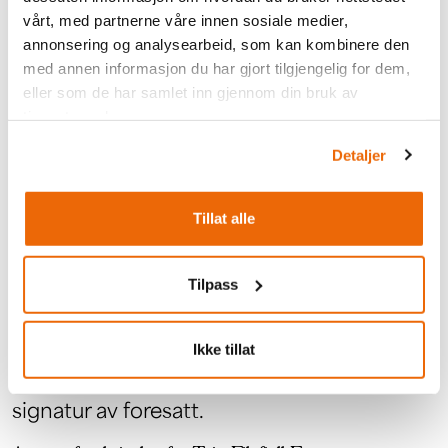
vårt, med partnerne våre innen sosiale medier,
Alle deltakere står selv ansvarlig for å holde seg
annonsering og analysearbeid, som kan kombinere den
oppdatert på program og eventuelle endringer som
med annen informasjon du har gjort tilgjengelig for dem,
blir lagt ut på nettsiden:
www.tyinfilefjell.no
og på
eller som de har samlet inn gjennom din bruk av
arrangementets facebookside,
tjenestene deres.
www.facebook.com/tyinfilefjell
Detaljer
Tillat alle
Ansvarsfraskrivelse
Tilpass
Ansvarsfraskrivelsen må signeres av alle
deltakere ved avhenting av startnummer.
Ikke tillat
Deltakere under 18 år må i tillegg ha
signatur av foresatt.