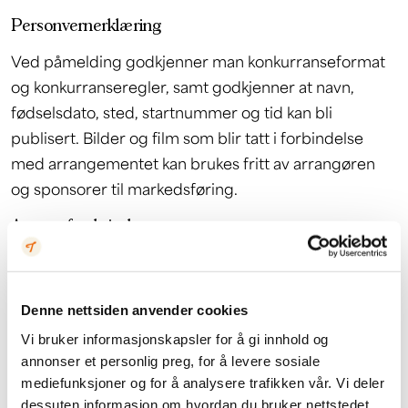
Personvernerklæring
Ved påmelding godkjenner man konkurranseformat
og konkurranseregler, samt godkjenner at navn,
fødselsdato, sted, startnummer og tid kan bli
publisert. Bilder og film som blir tatt i forbindelse
med arrangementet kan brukes fritt av arrangøren
og sponsorer til markedsføring.
Ansvarsfraskrivelse
Alle som melder seg på arrangementet
godkjenner ansvarsfraskrivelsen
(deltagere under 18
Denne nettsiden anvender cookies
år må ha signert erklæring fra foreldre ved henting
av startnummer). Reglementsbrudd vil føre til
Vi bruker informasjonskapsler for å gi innhold og
annonser et personlig preg, for å levere sosiale
diskvalifikasjon. Eventuelle spørsmål rettes til
mediefunksjoner og for å analysere trafikken vår. Vi deler
line@tyin.no
dessuten informasjon om hvordan du bruker nettstedet