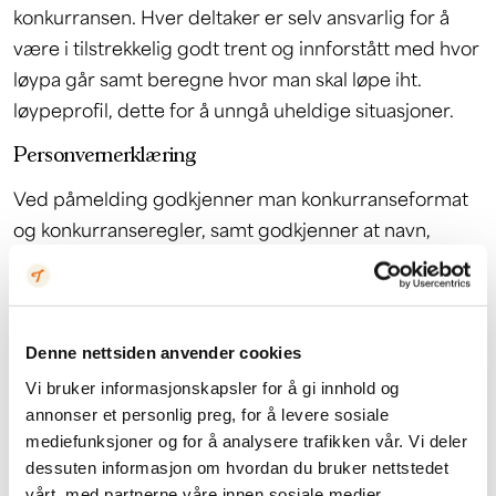
konkurransen. Hver deltaker er selv ansvarlig for å
være i tilstrekkelig godt trent og innforstått med hvor
løypa går samt beregne hvor man skal løpe iht.
løypeprofil, dette for å unngå uheldige situasjoner.
Personvernerklæring
Ved påmelding godkjenner man konkurranseformat
og konkurranseregler, samt godkjenner at navn,
fødselsdato, sted, startnummer og tid kan bli
publisert. Bilder og film som blir tatt i forbindelse
med arrangementet kan brukes fritt av arrangøren
og sponsorer til markedsføring.
Denne nettsiden anvender cookies
Vi bruker informasjonskapsler for å gi innhold og
Ansvarsfraskrivelse
annonser et personlig preg, for å levere sosiale
Alle som melder seg på arrangementet
mediefunksjoner og for å analysere trafikken vår. Vi deler
dessuten informasjon om hvordan du bruker nettstedet
godkjenner ansvarsfraskrivelsen
(deltagere under 18
vårt, med partnerne våre innen sosiale medier,