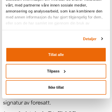
vårt, med partnerne våre innen sosiale medier,
Alle deltakere står selv ansvarlig for å holde seg
annonsering og analysearbeid, som kan kombinere den
oppdatert på program og eventuelle endringer som
med annen informasjon du har gjort tilgjengelig for dem,
blir lagt ut på nettsiden:
www.tyinfilefjell.no
og på
eller som de har samlet inn gjennom din bruk av
arrangementets facebookside,
tjenestene deres.
www.facebook.com/tyinfilefjell
Detaljer
Tillat alle
Ansvarsfraskrivelse
Tilpass
Ansvarsfraskrivelsen må signeres av alle
deltakere ved avhenting av startnummer.
Ikke tillat
Deltakere under 18 år må i tillegg ha
signatur av foresatt.