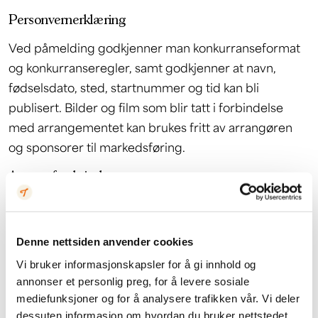
Personvernerklæring
Ved påmelding godkjenner man konkurranseformat
og konkurranseregler, samt godkjenner at navn,
fødselsdato, sted, startnummer og tid kan bli
publisert. Bilder og film som blir tatt i forbindelse
med arrangementet kan brukes fritt av arrangøren
og sponsorer til markedsføring.
Ansvarsfraskrivelse
Alle som melder seg på arrangementet
godkjenner ansvarsfraskrivelsen
(deltagere under 18
Denne nettsiden anvender cookies
år må ha signert erklæring fra foreldre ved henting
av startnummer). Reglementsbrudd vil føre til
Vi bruker informasjonskapsler for å gi innhold og
annonser et personlig preg, for å levere sosiale
diskvalifikasjon. Eventuelle spørsmål rettes til
mediefunksjoner og for å analysere trafikken vår. Vi deler
line@tyin.no
dessuten informasjon om hvordan du bruker nettstedet